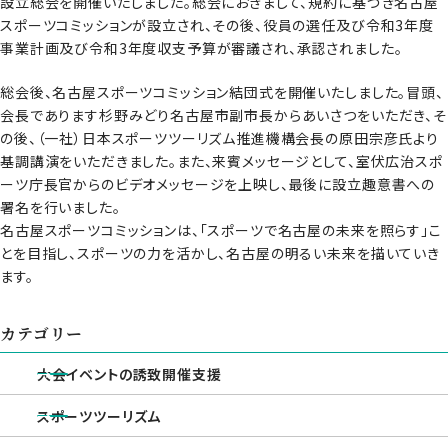
設立総会を開催いたしました。総会におきまして、規約に基づき名古屋
スポーツコミッションが設立され、その後、役員の選任及び令和3年度
事業計画及び令和3年度収支予算が審議され、承認されました。
総会後、名古屋スポーツコミッション結団式を開催いたしました。冒頭、
会長であります杉野みどり名古屋市副市長からあいさつをいただき、そ
の後、（一社）日本スポーツツーリズム推進機構会長の原田宗彦氏より
基調講演をいただきました。また、来賓メッセージとして、室伏広治スポ
ーツ庁長官からのビデオメッセージを上映し、最後に設立趣意書への
署名を行いました。
名古屋スポーツコミッションは、「スポーツで名古屋の未来を照らす」こ
とを目指し、スポーツの力を活かし、名古屋の明るい未来を描いていき
ます。
カテゴリー
大会イベントの誘致開催支援
スポーツツーリズム