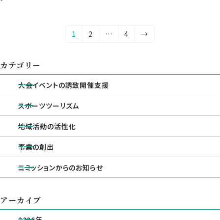
レーシング選手権」が開催され
ます！
投
固
固
固
1
2
…
4
→
定
定
定
稿
ペ
ペ
ペ
の
カテゴリー
ー
ー
ー
ジ
ジ
ジ
ペ
大会イベントの誘致開催支援
ー
スポーツツーリズム
ジ
地域活動の活性化
送
り
事業の創出
コミッションからのお知らせ
アーカイブ
2026年