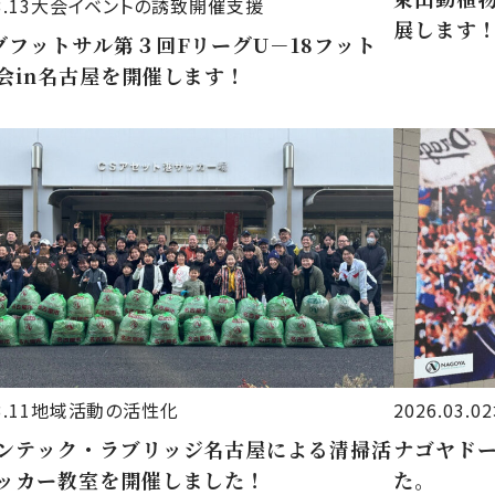
3.13
大会イベントの誘致開催支援
展します
グフットサル第３回FリーグU－18フット
会in名古屋を開催します！
3.11
地域活動の活性化
2026.03.02
ンテック・ラブリッジ名古屋による清掃活
ナゴヤド
ッカー教室を開催しました！
た。