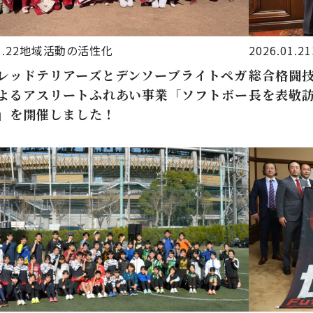
1.22
地域活動の活性化
2026.01.21
レッドテリアーズとデンソーブライトペガ
総合格闘技
よるアスリートふれあい事業「ソフトボー
長を表敬
」を開催しました！