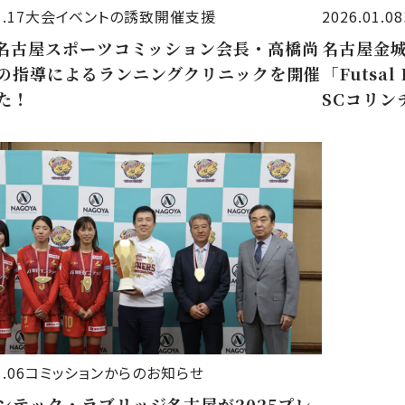
1.17
大会イベントの誘致開催支援
2026.01.08
)名古屋スポーツコミッション会長・高橋尚
名古屋金
の指導によるランニングクリニックを開催
「Futsal
た！
SCコリ
ャンズの
た！
1.06
コミッションからのお知らせ
ンテック・ラブリッジ名古屋が2025プレ