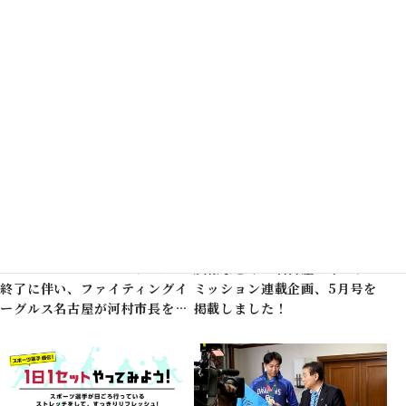
た。
Baseball5 Asian Trophy
2023 for Sports SDGs in
Nagoyaを開催します！
2023.05.24
2023.05.09
コミッションからのお知らせ
コミッションからのお知らせ
B.LEAGUE2022-23シーズン
広報なごや×名古屋スポーツコ
終了に伴い、ファイティングイ
ミッション連載企画、5月号を
ーグルス名古屋が河村市長を表
掲載しました！
敬訪問されました。