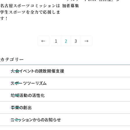
名古屋スポーツコミッションは
加者募集
学生スポーツを全力で応援しま
す！
投
固
固
固
←
1
2
3
→
定
定
定
稿
ペ
ペ
ペ
の
カテゴリー
ー
ー
ー
ジ
ジ
ジ
ペ
大会イベントの誘致開催支援
ー
スポーツツーリズム
ジ
地域活動の活性化
送
り
事業の創出
コミッションからのお知らせ