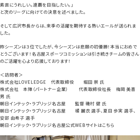
素直にうれしい。連覇を目指したい。」
と次のリーグに向けての決意を述べました。
そして広沢市長からは、来季の活躍を期待する熱いエールが送られま
した。
昨シーズンは３位でしたが、今シーズンは悲願の初優勝！本当におめで
とうございます！名古屋スポーツコミッションは引き続きチームの皆さん
のご活躍を心より応援しております！
＜訪問者＞
株式会社LOVELEDGE 代表取締役 堀田 崇 氏
株式会社 本陣（パートナー企業） 代表取締役社長 梅岡 美喜
男 氏
朝日インテック・ラブリッジ名古屋 監督 磯村 健 氏
朝日インテック・ラブリッジ名古屋 橘 麗衣 選手、夏目 歩実 選手、
安部 由希子 選手
（新しい
朝日インテック・ラブリッジ名古屋公式WEBサイトはこちら