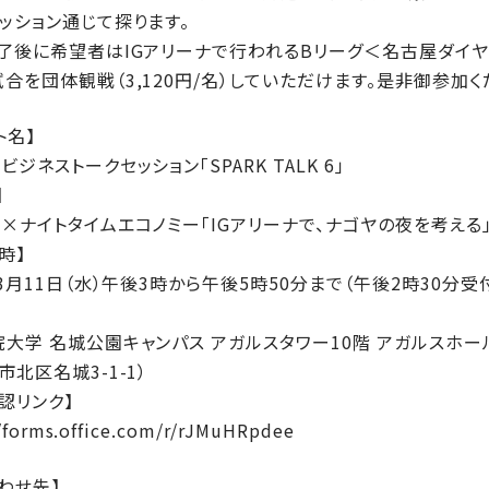
ッション通じて探ります。
了後に希望者はIGアリーナで行われるBリーグ＜名古屋ダイヤ
合を団体観戦（3,120円/名）していただけます。是非御参加く
ト名】
ビジネストークセッション「SPARK TALK 6」
】
×ナイトタイムエコノミー「IGアリーナで、ナゴヤの夜を考える
時】
年3月11日（水）午後3時から午後5時50分まで（午後2時30分受
大学 名城公園キャンパス アガルスタワー10階 アガルスホー
市北区名城3-1-1）
認リンク】
（新しいタブで開きま
//forms.office.com/r/rJMuHRpdee
わせ先】