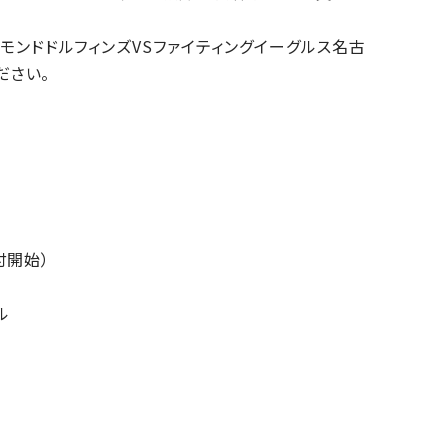
モンドドルフィンズVSファイティングイーグルス名古
ださい。
」
付開始）
ル
す）