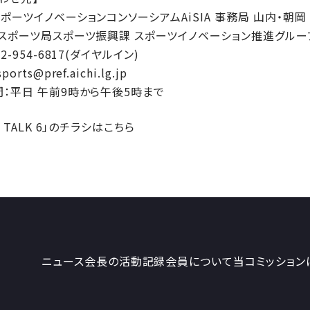
ポーツイノベーションコンソーシアムAiSIA 事務局 山内・朝岡
スポーツ局スポーツ振興課 スポーツイノベーション推進グループ
2-954-6817(ダイヤルイン)
orts@pref.aichi.lg.jp
：平日 午前9時から午後5時まで
（新しいタブで開きます）
K TALK 6」のチラシはこちら
ニュース
会長の活動記録
会員について
当コミッション